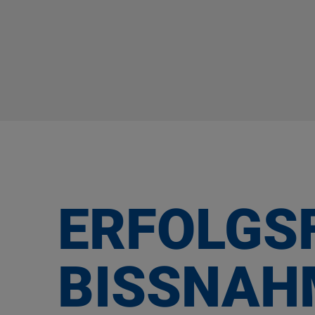
ERFOLGS
BISSNAH