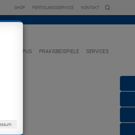
SHOP
FERTIGUNGSSERVICE
KONTAKT
TE
CAMPUS
PRAXISBEISPIELE
SERVICES
essum