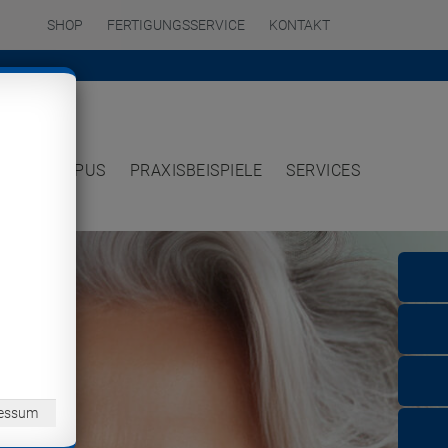
SHOP
FERTIGUNGSSERVICE
KONTAKT
TE
CAMPUS
PRAXISBEISPIELE
SERVICES
essum