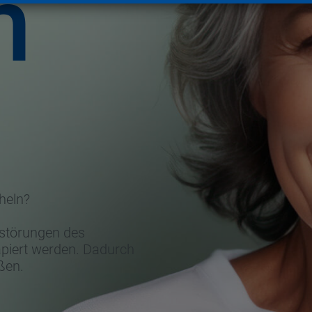
n
heln?
sstörungen des
apiert werden. Dadurch
ßen.