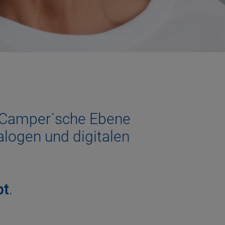
e, Camper´sche Ebene
nalogen und digitalen
pt
.