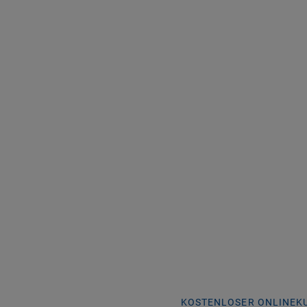
KEE
SMI
Mit pro bite concept 
auch die tierisch sch
KOSTENLOSER ONLINEK