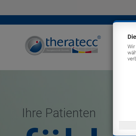
Di
Wir
wäh
ver
Ihre Patienten