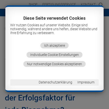
SHOP
FERTIGUNGSSERVICE
KONTAKT
+++ KOPFTAGE 2026 - INFO & ANMELDUNG +++
Diese Seite verwendet Cookies
Wir nutzen Cookies auf unserer Website. Einige sind
notwendig, während andere uns helfen, diese Website und
Ihre Erfahrung zu verbessern.
Ich akzeptiere
Individuelle Cookie Einstellungen
THERATECC CAMPUS
Nur notwendige Cookies akzeptieren
Onlineseminar
Datenschutzerklärung
Impressum
Das pro bite concept -
der Erfolgsfaktor für