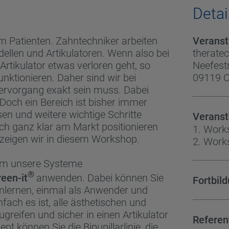
Detai
m Patienten. Zahntechniker arbeiten
Veranst
ellen und Artikulatoren. Wenn also bei
therat
tikulator etwas verloren geht, so
Neefest
nktionieren. Daher sind wir bei
09119 
ervorgang exakt sein muss. Dabei
 Doch ein Bereich ist bisher immer
en und weitere wichtige Schritte
Veranst
ich ganz klar am Markt positionieren
1. Work
zeigen wir in diesem Workshop.
2. Work
am unsere Systeme
®
reen-it
anwenden. Dabei können Sie
Fortbil
nlernen, einmal als Anwender und
nfach es ist, alle ästhetischen und
reifen und sicher in einen Artikulator
Referen
t können Sie die Bipupillarlinie, die