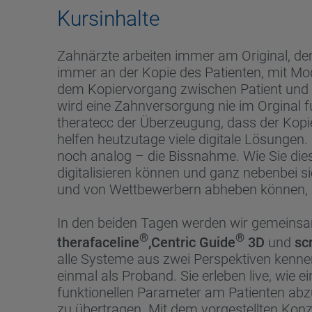
Kursinhalte
Zahnärzte arbeiten immer am Original, de
immer an der Kopie des Patienten, mit Mod
dem Kopiervorgang zwischen Patient und Ar
wird eine Zahnversorgung nie im Orginal fu
theratecc der Überzeugung, dass der Kopi
helfen heutzutage viele digitale Lösungen.
noch analog – die Bissnahme. Wie Sie dies
digitalisieren können und ganz nebenbei s
und von Wettbewerbern abheben können, 
In den beiden Tagen werden wir gemeins
®
®
therafaceline
,Centric Guide
3D
und
sc
alle Systeme aus zwei Perspektiven kenne
einmal als Proband. Sie erleben live, wie ei
funktionellen Parameter am Patienten abzug
zu übertragen. Mit dem vorgestellten Konzep