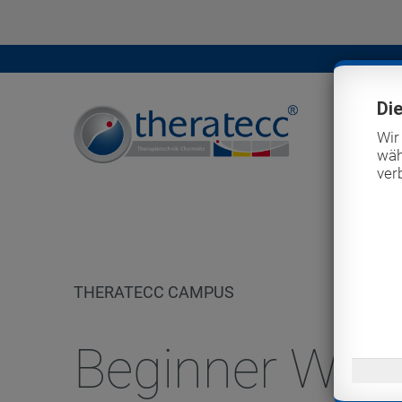
Di
Wir
wäh
ver
THERATECC CAMPUS
Beginner Wor