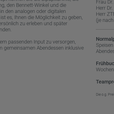
Frau Dr
g, den Bennett-Winkel und die
Herr Dr
in den analogen oder digitalen
Herr ZT
st es, Ihnen die Möglichkeit zu geben,
(je nach
persönlich zu erleben und später
nden.
Normalp
em passenden Input zu versorgen,
Speisen
nem gemeinsamen Abendessen inklusive
Abendes
Frühbuc
Wochen 
Teampr
Die o.g. Pr